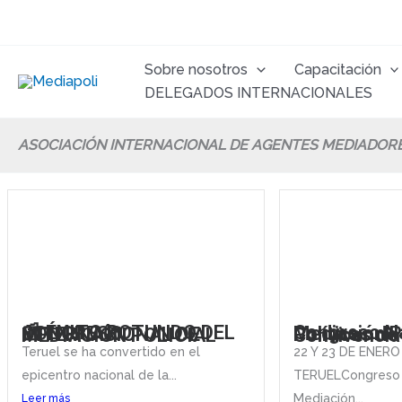
Ir
al
contenido
Sobre nosotros
Capacitación
DELEGADOS INTERNACIONALES
ASOCIACIÓN INTERNACIONAL DE AGENTES MEDIADOR
📰 ÉXITO ROTUNDO DEL CONGRESO INTERNACIONAL DE MEDIACIÓN POLICIAL
Congreso Nacional de Mediación Policial, Polític
Teruel se ha convertido en el
22 Y 23 DE ENERO
epicentro nacional de la...
TERUELCongreso 
Mediación...
Leer más