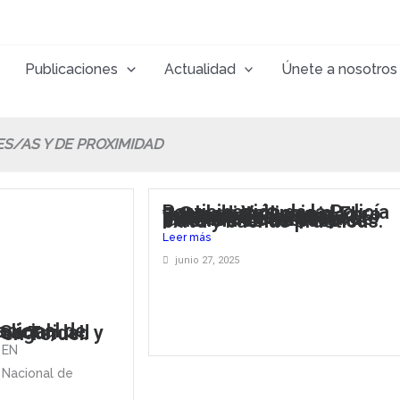
Facebook
Instagram
YouTube
LinkedIn
Publicaciones
Actualidad
Únete a nosotros
ES/AS Y DE PROXIMIDAD
Participación de la Policía Local de Valencia y @mediapoli_ en el Foro Europeo de Seguridad Urbana y Proyecto Europeo Pactesur2, presentando el proyecto de Mediación Policial de la Policía Local de Valencia como caso de éxito y buenas prácticas.
Leer más
junio 27, 2025
as de Seguridad y Convivencia en Teruel.
 EN
Nacional de